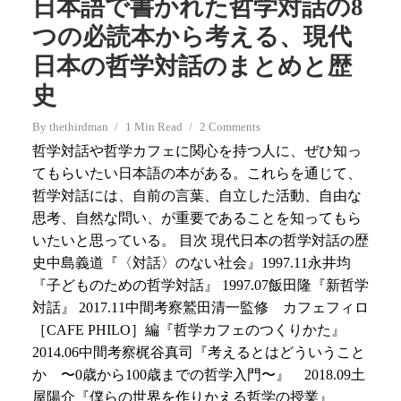
日本語で書かれた哲学対話の8
つの必読本から考える、現代
日本の哲学対話のまとめと歴
史
By
thethirdman
1 Min Read
2 Comments
哲学対話や哲学カフェに関心を持つ人に、ぜひ知っ
てもらいたい日本語の本がある。これらを通じて、
哲学対話には、自前の言葉、自立した活動、自由な
思考、自然な問い、が重要であることを知ってもら
いたいと思っている。 目次 現代日本の哲学対話の歴
史中島義道『〈対話〉のない社会』1997.11永井均
『子どものための哲学対話』 1997.07飯田隆『新哲学
対話』 2017.11中間考察鷲田清一監修 カフェフィロ
［CAFE PHILO］編『哲学カフェのつくりかた』
2014.06中間考察梶谷真司『考えるとはどういうこと
か 〜0歳から100歳までの哲学入門〜』 2018.09土
屋陽介『僕らの世界を作りかえる哲学の授業』