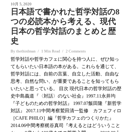
10月 5, 2020
日本語で書かれた哲学対話の8
つの必読本から考える、現代
日本の哲学対話のまとめと歴
史
By
thethirdman
1 Min Read
2 Comments
哲学対話や哲学カフェに関心を持つ人に、ぜひ知っ
てもらいたい日本語の本がある。これらを通じて、
哲学対話には、自前の言葉、自立した活動、自由な
思考、自然な問い、が重要であることを知ってもら
いたいと思っている。 目次 現代日本の哲学対話の歴
史中島義道『〈対話〉のない社会』1997.11永井均
『子どものための哲学対話』 1997.07飯田隆『新哲学
対話』 2017.11中間考察鷲田清一監修 カフェフィロ
［CAFE PHILO］編『哲学カフェのつくりかた』
2014.06中間考察梶谷真司『考えるとはどういうこと