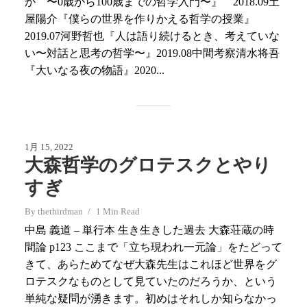
か 〜0歳から100歳までの哲学入門〜』 2018.09土
屋陽介『僕らの世界を作りかえる哲学の授業』
2019.07河野哲也『人は語り続けるとき、考えていな
い〜対話と思考の哲学〜』2019.08中間考察清水将吾
『大いなる夜の物語』2020...
1月 15, 2022
大森哲学のグロテスクとやり
すぎ
By
thethirdman
1 Min Read
中島 義道 – 単行本 生き生きした過去 大森荘蔵の時
間論 p123 ここまで「立ち現われ一元論」をたどって
きて、あらためてなぜ大森先生はこれほど世界をグ
ロテスクなものとして見ていたのだろうか、という
単純な疑問が湧きます。初めはそれしか知らなかっ