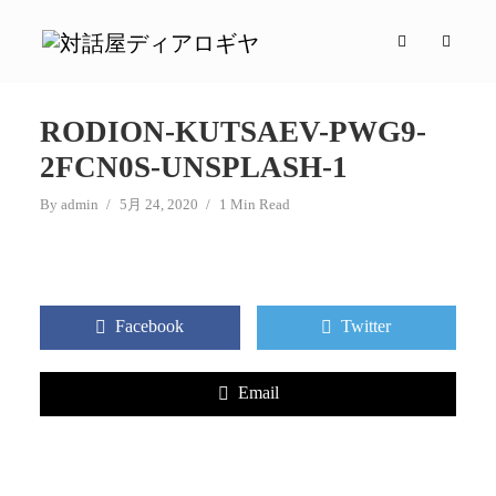
RODION-KUTSAEV-PWG9-
2FCN0S-UNSPLASH-1
By
admin
5月 24, 2020
1 Min Read
Facebook
Twitter
Email