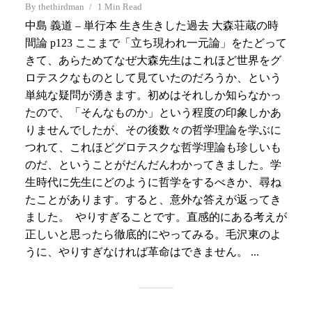
By
thethirdman
1 Min Read
中島 義道 – 単行本 生き生きした過去 大森荘蔵の時
間論 p123 ここまで「立ち現われ一元論」をたどって
きて、あらためてなぜ大森先生はこれほど世界をグ
ロテスクなものとして見ていたのだろうか、という
単純な疑問が湧きます。初めはそれしか知らなかっ
たので、「そんなものか」という程度の印象しかあ
りませんでしたが、その後数々の哲学理論を学ぶに
つれて、これほどグロテスクな哲学理論も珍しいも
のだ、ということがだんだんわかってきました。学
生時代に先生にどのように哲学をするべきか、尋ね
たことがあります。すると、意外な答えが返ってき
ました。 やりすぎることです。直感的にある考えが
正しいと思ったら徹底的にやってみる。毛沢東のよ
うに、やりすぎなければ革命はできません。 ...