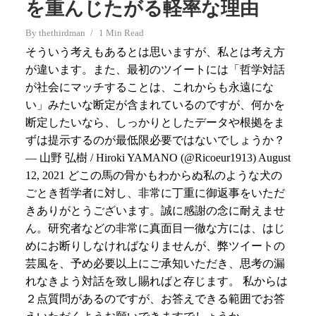
を重んじたがる軽率な理由
By
thethirdman
1 Min Read
そういう考えもあるとは思いますが、私とは考え方
が違います。また、最初のツイートには「哲学対話
が社会にマッチすることは、これからも永遠にな
い」みたいな断定が含まれているのですが、何かを
断定したいなら、しっかりとしたデータや根拠をま
ずは提示するのが最低限必要ではないでしょうか？
— 山野 弘樹 / Hiroki YAMANO (@Ricoeur1913) August
12, 2021 どこの馬の骨かもわからぬ私のような犬の
ごとき哲学者に対し、非常に丁重に御返事をいただ
きありがとうございます。誠に感謝の念に耐えませ
ん。研究者などの非常に真面目一徹な方には、はじ
めにお断りしなければなりませんが、弊ツイートの
芸風を、予め必要以上にご承知いただき、思考の漏
れなきよう対話を致し賜ればと存じます。 私からは
２点質問があるのですが、お答えできる範囲でお答