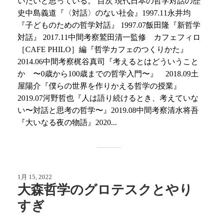
いたいと思っている。 目次 現代日本の哲学対話の歴
史中島義道『〈対話〉のない社会』1997.11永井均
『子どものための哲学対話』 1997.07飯田隆『新哲学
対話』 2017.11中間考察鷲田清一監修 カフェフィロ
［CAFE PHILO］編『哲学カフェのつくりかた』
2014.06中間考察梶谷真司『考えるとはどういうこと
か 〜0歳から100歳までの哲学入門〜』 2018.09土
屋陽介『僕らの世界を作りかえる哲学の授業』
2019.07河野哲也『人は語り続けるとき、考えていな
い〜対話と思考の哲学〜』2019.08中間考察清水将吾
『大いなる夜の物語』2020...
1月 15, 2022
大森哲学のグロテスクとやり
すぎ