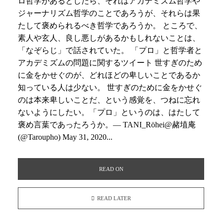
ロ哲学があるとしたら、それはアカデミズム哲学や
ジャーナリズム哲学のことであろうが、それらは果
たして褒められるべき哲学であろうか。 ところで、
素人や玄人、良し悪しがあるかもしれないことは、
「なぞらじ」で話されていた。 「プロ」と哲学者と
アカデミズムの問題に関するツイート 世すぎのため
に金をかせぐのが、どれほどの卑しいことであるか
知っている人は少ない。 世すぎのために金をかせぐ
のは本来卑しいことだ、という感覚を、つねに忘れ
ないようにしたい。「プロ」というのは、はたして
褒め言葉であったろうか。— TANI_Röhei@赭埴庵
(@Taroupho) May 31, 2020...
READ ON
READ LATER