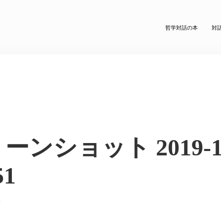
哲学対話の本
対
ス
ンショット 2019-12
51